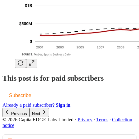
This post is for paid subscribers
Subscribe
Already a paid subscriber?
Sign in
Previous
Next
© 2026 CapitalEDGE Labs Limited
·
Privacy
∙
Terms
∙
Collection
notice